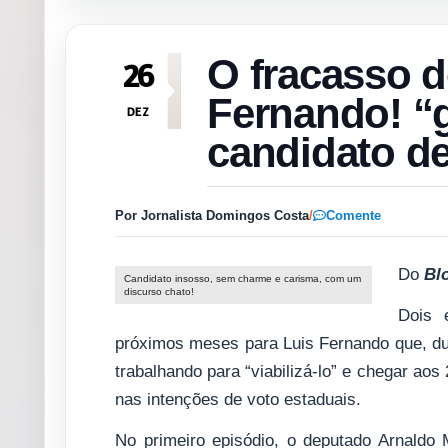
O fracasso 
26
Fernando! “g
DEZ
candidato d
Por Jornalista Domingos Costa
/
Comente
Do
Bl
Candidato insosso, sem charme e carisma, com um
discurso chato!
Dois 
próximos meses para Luis Fernando que, dur
trabalhando para “viabilizá-lo” e chegar ao
nas intenções de voto estaduais.
No primeiro episódio, o deputado Arnaldo