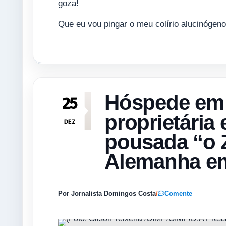
goza!
Que eu vou pingar o meu colírio alucinógeno
Hóspede em 
25
proprietária
DEZ
pousada “o Z
Alemanha em
Por Jornalista Domingos Costa
/
Comente