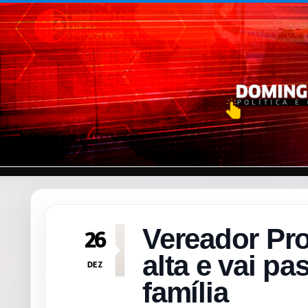
Pular para o conteúdo
Vereador Pr
26
alta e vai pa
DEZ
família