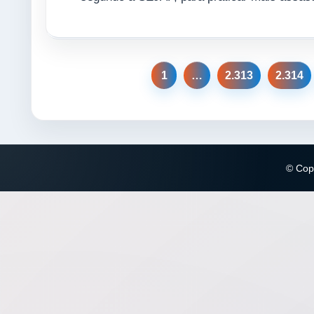
1
…
2.313
2.314
© Copy