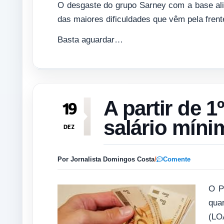
O desgaste do grupo Sarney com a base aliad
das maiores dificuldades que vêm pela frent
Basta aguardar…
A partir de 1
19
salário míni
DEZ
Por Jornalista Domingos Costa
/
Comente
O P
qua
(LO