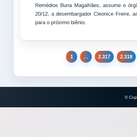
Remédios Buna Magalhães, assume o órgão
20/12, a desembargador Cleonice Freire, as
para o próximo biênio.
1
…
2.317
2.318
© Copy