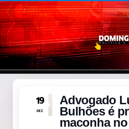
Pular para o conteúdo
Advogado Lu
19
Bulhões é p
DEZ
maconha no 