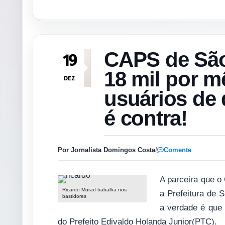
CAPS de São
19
18 mil por m
DEZ
usuários de
é contra!
Por Jornalista Domingos Costa
/
Comente
A parceira que o
Ricardo Murad trabalha nos
a Prefeitura de 
bastidores
a verdade é que 
do Prefeito Edivaldo Holanda Junior(PTC).