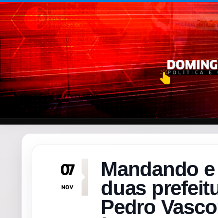
Pular para o conteúdo
Mandando e
07
duas prefeit
NOV
Pedro Vasco