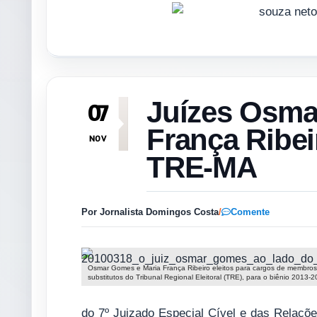
Juízes Osma
07
França Ribei
NOV
TRE-MA
Por Jornalista Domingos Costa
/
Comente
Osmar Gomes e Maria França Ribeiro eleitos para cargos de membros
substitutos do Tribunal Regional Eleitoral (TRE), para o biênio 2013-
do 7º Juizado Especial Cível e das Relaç