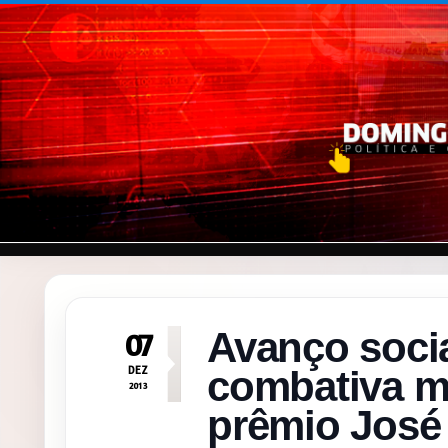
Pular para o conteúdo
Avanço social
07
DEZ
combativa m
2013
prêmio José