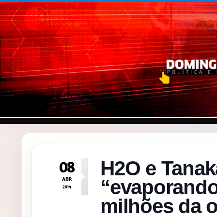
Pular para o conteúdo
H2O e Tanak
08
ABR
“evaporando
2014
milhões da o