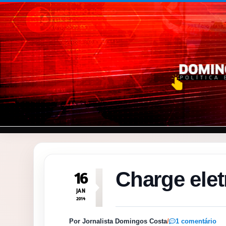
Pular para o conteúdo
Charge elet
16
JAN
2014
Por Jornalista Domingos Costa
/
1 comentário