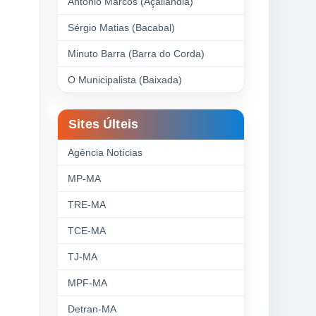
Antonio Marcos (Açailândia)
Sérgio Matias (Bacabal)
Minuto Barra (Barra do Corda)
O Municipalista (Baixada)
Sites Últeis
Agência Notícias
MP-MA
TRE-MA
TCE-MA
TJ-MA
MPF-MA
Detran-MA