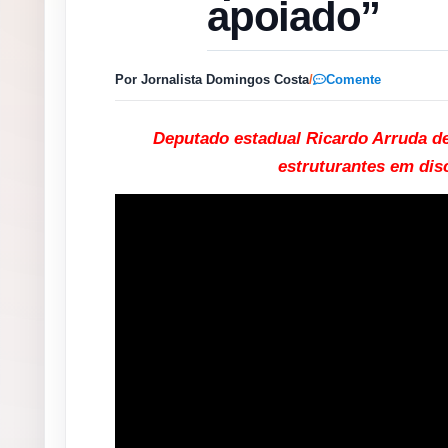
apoiado”
Por Jornalista Domingos Costa
/
Comente
Deputado estadual Ricardo Arruda d
estruturantes em dis