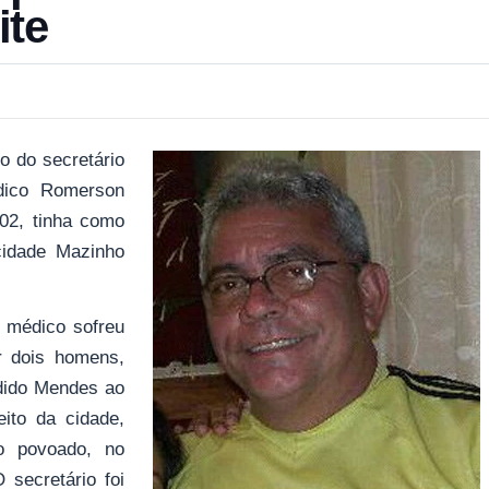
ite
o do secretário
dico Romerson
02, tinha como
cidade Mazinho
o médico sofreu
 dois homens,
ndido Mendes ao
ito da cidade,
o povoado, no
 secretário foi