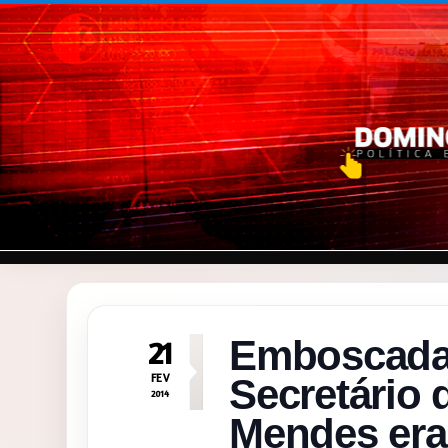
Pular para o conteúdo
Emboscada
21
FEV
Secretário
2014
Mendes era 