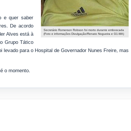
o e quer saber
res. De acordo
Secretário Romerson Robson foi morto durante emboscada
der Alves está à
(Foto e informações Divulgação/Renato Nogueira e G1-MA)
do Grupo Tático
 foi levado para o Hospital de Governador Nunes Freire, mas
té o momento.