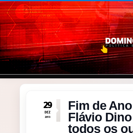
Pular para o conteúdo
Fim de Ano
29
DEZ
Flávio Dino
2013
todos os o