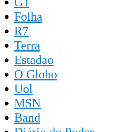
G1
Folha
R7
Terra
Estadao
O Globo
Uol
MSN
Band
Diário do Poder