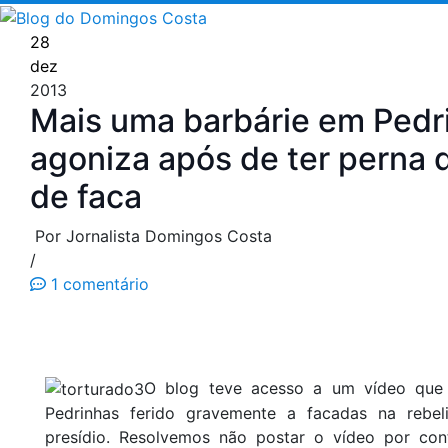
Pular
para
28
o
dez
conteúdo
2013
Mais uma barbárie em Pedr
agoniza após de ter perna 
de faca
Por Jornalista Domingos Costa
/
1 comentário
O blog teve acesso a um vídeo que
Pedrinhas ferido gravemente a facadas na rebel
presídio. Resolvemos não postar o vídeo por cont