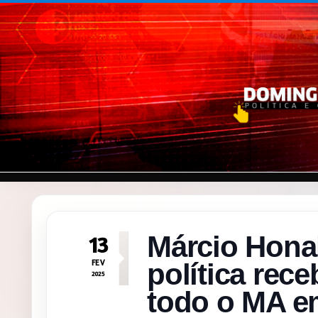
Pular para o conteúdo
Márcio Honai
13
FEV
política rec
2025
todo o MA em