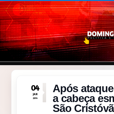
Pular para o conteúdo
Após ataque 
04
JAN
a cabeça es
2014
São Cristóv