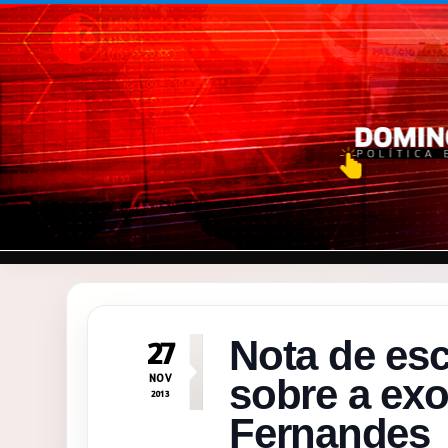
Pular para o conteúdo
Nota de es
27
NOV
sobre a ex
2013
Fernandes