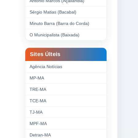
Antonio Marcos (Açailândia)
Sérgio Matias (Bacabal)
Minuto Barra (Barra do Corda)
O Municipalista (Baixada)
Sites Últeis
Agência Notícias
MP-MA
TRE-MA
TCE-MA
TJ-MA
MPF-MA
Detran-MA