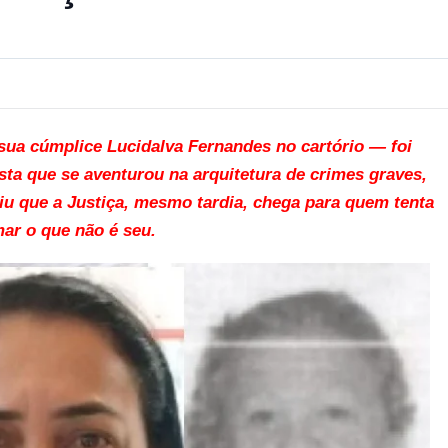
sua cúmplice Lucidalva Fernandes no cartório — foi
ta que se aventurou na arquitetura de crimes graves,
u que a Justiça, mesmo tardia, chega para quem tenta
ar o que não é seu.