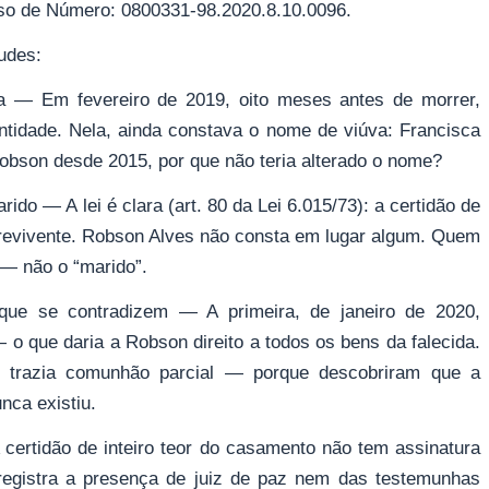
sso de Número: 0800331-98.2020.8.10.0096.
udes:
ra — Em fevereiro de 2019, oito meses antes de morrer,
entidade. Nela, ainda constava o nome de viúva: Francisca
bson desde 2015, por que não teria alterado o nome?
ido — A lei é clara (art. 80 da Lei 6.015/73): a certidão de
brevivente. Robson Alves não consta em lugar algum. Quem
 — não o “marido”.
ue se contradizem — A primeira, de janeiro de 2020,
o que daria a Robson direito a todos os bens da falecida.
 trazia comunhão parcial — porque descobriram que a
nca existiu.
rtidão de inteiro teor do casamento não tem assinatura
 registra a presença de juiz de paz nem das testemunhas