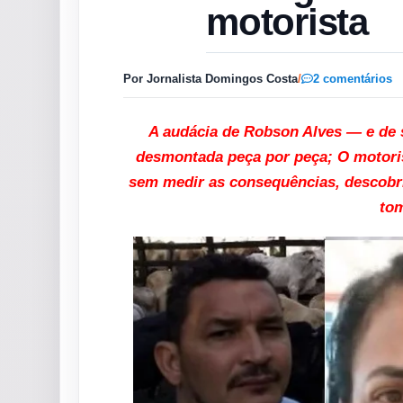
motorista
Por Jornalista Domingos Costa
/
2 comentários
A audácia de Robson Alves — e de 
desmontada peça por peça; O motoris
sem medir as consequências, descobri
tom