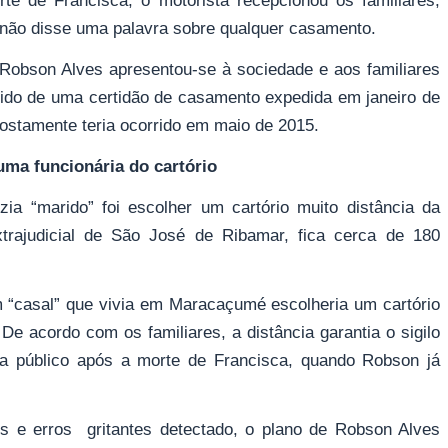
e de Francisca, o motorista recepcionou os familiares,
 não disse uma palavra sobre qualquer casamento.
 Robson Alves apresentou-se à sociedade e aos familiares
nido de uma certidão de casamento expedida em janeiro de
ostamente teria ocorrido em maio de 2015.
uma funcionária do cartório
zia “marido” foi escolher um cartório muito distância da
trajudicial de São José de Ribamar, fica cerca de 180
um “casal” que vivia em Maracaçumé escolheria um cartório
 De acordo com os familiares, a distância garantia o sigilo
 a público após a morte de Francisca, quando Robson já
 e erros gritantes detectado, o plano de Robson Alves