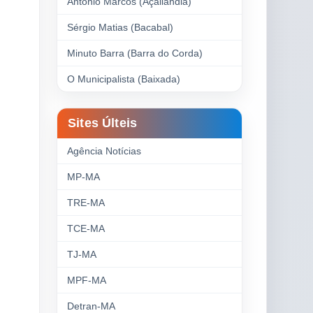
Antonio Marcos (Açailândia)
Sérgio Matias (Bacabal)
Minuto Barra (Barra do Corda)
O Municipalista (Baixada)
Sites Últeis
Agência Notícias
MP-MA
TRE-MA
TCE-MA
TJ-MA
MPF-MA
Detran-MA