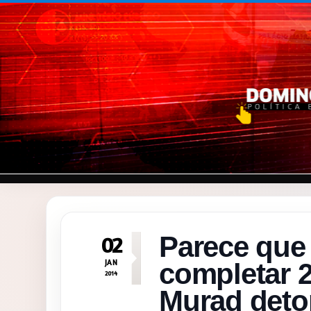
Pular para o conteúdo
Parece que 
02
JAN
completar 
2014
Murad deto