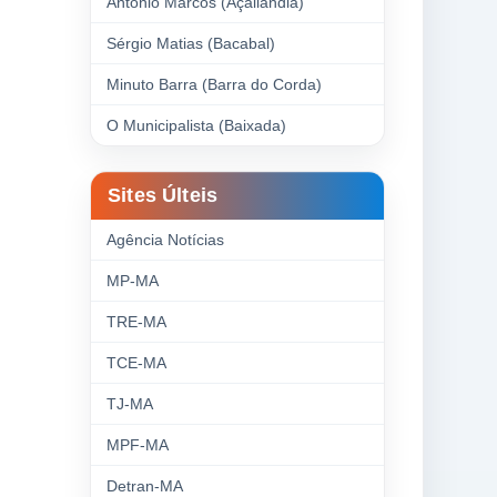
Antonio Marcos (Açailândia)
Sérgio Matias (Bacabal)
Minuto Barra (Barra do Corda)
O Municipalista (Baixada)
Sites Últeis
Agência Notícias
MP-MA
TRE-MA
TCE-MA
TJ-MA
MPF-MA
Detran-MA