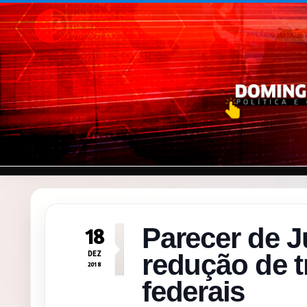
Pular para o conteúdo
Parecer de J
18
DEZ
redução de t
2018
federais