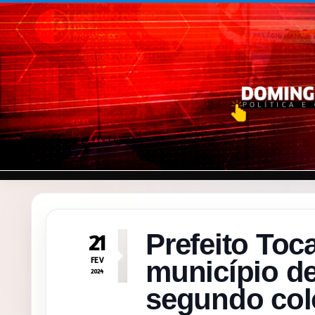
Pular para o conteúdo
Prefeito Toc
21
FEV
município de
2024
segundo col