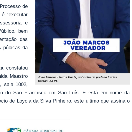
Processo de
e é “e
xecutar
assessoria e
Público, bem
entação das
s púbicas da
ta
constatou
nida Maestro
João Marcos Barros Costa, sobrinho do prefeito Eudes
Barros, do PL.
, sala 1002,
rro do São Francisco em São Luís. E está em nome da
cio de Loyola da Silva Pinheiro, este último que assina o