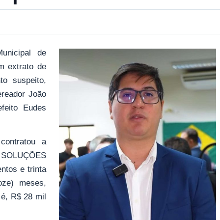
unicipal de
m extrato de
to suspeito,
vereador
João
efeito Eudes
ontratou a
O SOLUÇÕES
ntos e trinta
oze) meses,
 é, R$ 28 mil