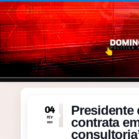
Pular para o conteúdo
Presidente
04
FEV
contrata em
2025
consultoria