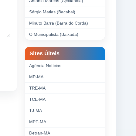
Antonio Marcos (Açailândia)
Sérgio Matias (Bacabal)
Minuto Barra (Barra do Corda)
O Municipalista (Baixada)
Sites Últeis
Agência Notícias
MP-MA
TRE-MA
TCE-MA
TJ-MA
MPF-MA
Detran-MA