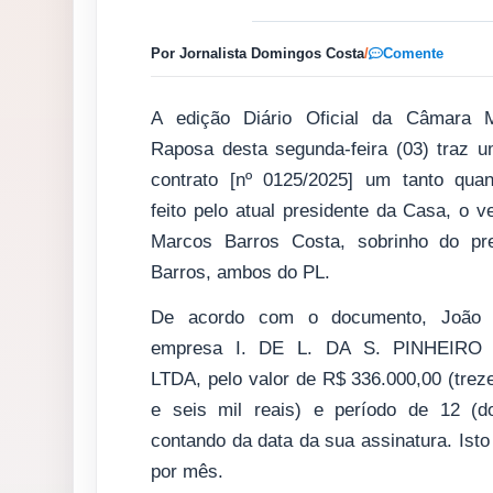
Por Jornalista Domingos Costa
/
Comente
A edição Diário Oficial da Câmara M
Raposa desta segunda-feira (03) traz u
contrato [
nº 0125/2025
] um tanto quan
feito pelo atual presidente da Casa, o 
Marcos Barros Costa
, sobrinho do pr
Barros, ambos do PL.
De acordo com o documento, João c
empresa
I. DE L. DA S. PINHEIR
LTDA, pelo valor de R$ 336.000,00 (treze
e seis mil reais) e período de 12 (d
contando da data da sua assinatura. Isto
por mês.