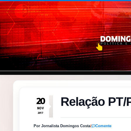
Pular para o conteúdo
Relação PT/
20
NOV
2017
Por Jornalista Domingos Costa
/
Comente