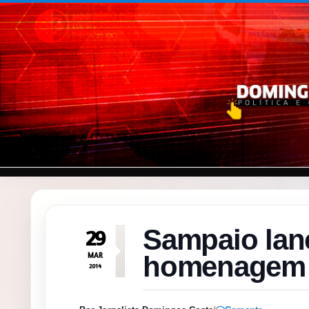
Pular para o conteúdo
Sampaio lan
29
MAR
homenagem 
2014