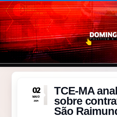
Pular para o conteúdo
TCE-MA anal
02
MAIO
sobre contr
2024
São Raimund