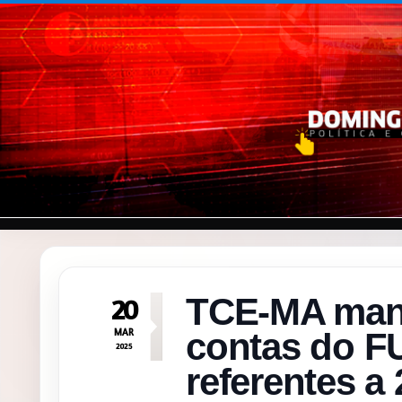
Pular para o conteúdo
TCE-MA mant
20
MAR
contas do F
2025
referentes a