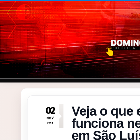
Pular para o conteúdo
Veja o que 
02
NOV
funciona ne
2013
em São Luí