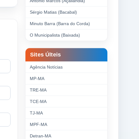
Antonio Marcos (Açailândia)
Sérgio Matias (Bacabal)
Minuto Barra (Barra do Corda)
O Municipalista (Baixada)
Sites Últeis
Agência Notícias
MP-MA
TRE-MA
TCE-MA
TJ-MA
MPF-MA
Detran-MA