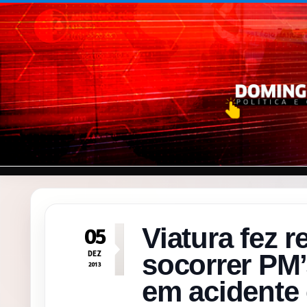
Pular para o conteúdo
Viatura fez r
05
DEZ
socorrer PM
2013
em acidente