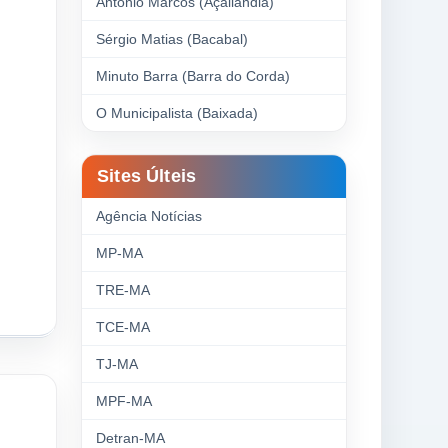
Antonio Marcos (Açailândia)
Sérgio Matias (Bacabal)
Minuto Barra (Barra do Corda)
O Municipalista (Baixada)
Sites Últeis
Agência Notícias
MP-MA
TRE-MA
TCE-MA
TJ-MA
MPF-MA
Detran-MA