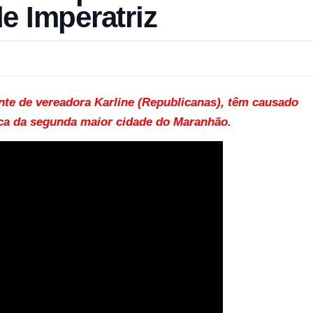
e Imperatriz
nte de vereadora Karline (Republicanas), têm causado
ica da segunda maior cidade do Maranhão.