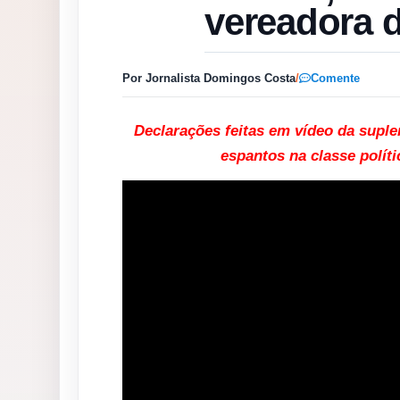
vereadora d
Por Jornalista Domingos Costa
/
Comente
Declarações feitas em vídeo da suple
espantos na classe polít