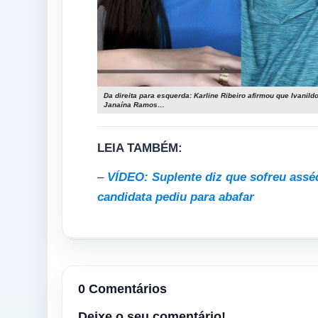
Da direita para esquerda: Karline Ribeiro afirmou que Ivanil
Janaína Ramos…
LEIA TAMBÉM:
–
VÍDEO: Suplente diz que sofreu ass
candidata pediu para abafar
0 Comentários
Deixe o seu comentário!