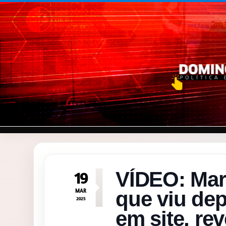
Pular para o conteúdo
VÍDEO: Mar
19
MAR
que viu dep
2025
em site, re